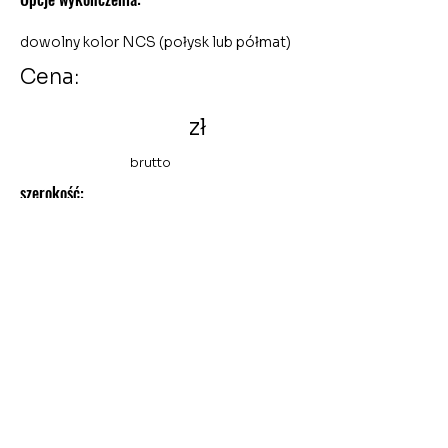
dowolny kolor NCS (połysk lub półmat)
Cena:
zł
brutto
szerokość:
wysokość:
głębokość:
Polityka prywatności
Polityka plików cookies
FAQs